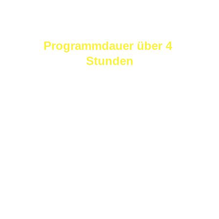
18. April 2026 | Festhalle 
Waldmünchen | 
Programmdauer über 4 
Stunden
Nach dem fulminanten Erfolg im 
Oktober 2025 geht 
MIA SAN 
SCHLAGER
 am 18. April 2026 in die 
nächste Runde. Die Festhalle 
Waldmünchen wird erneut zum 
Treffpunkt für alle, die Schlager lieben 